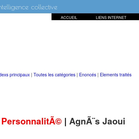
intelligence collective
ACCUEIL
LIENS INTERNET
dexs principaux
|
Toutes les catégories
|
Enoncés
|
Elements traités
PersonnalitÃ©
|
AgnÃ¨s Jaoui