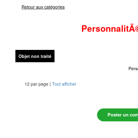
Retour aux catégories
PersonnalitÃ
Objet non traité
Pers
12 par page |
Tout afficher
Poster un co