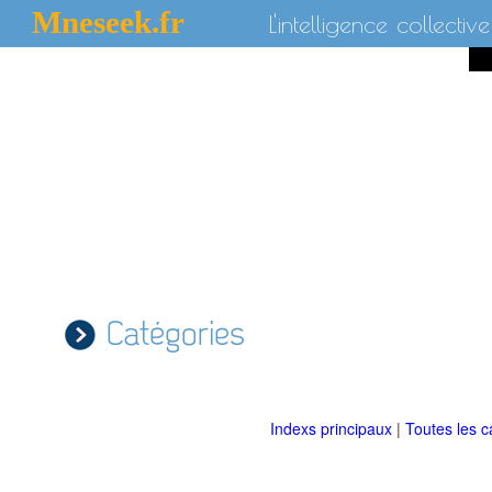
Mneseek.fr
L'intelligence collective
Catégories
Indexs principaux
|
Toutes les c