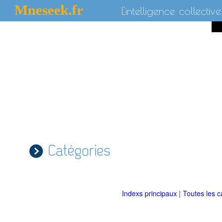
Mneseek.fr
L'intelligence collective
Catégories
Indexs principaux
|
Toutes les c