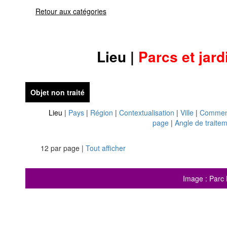
Retour aux catégories
Lieu
|
Parcs et jard
Objet non traité
Lieu
|
Pays
|
Région
|
Contextualisation
|
Ville
|
Commen
page
|
Angle de traite
12 par page |
Tout afficher
Image : Parc