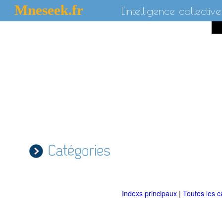
Mneseek.fr
L'intelligence collective
Catégories
Indexs principaux
|
Toutes les c