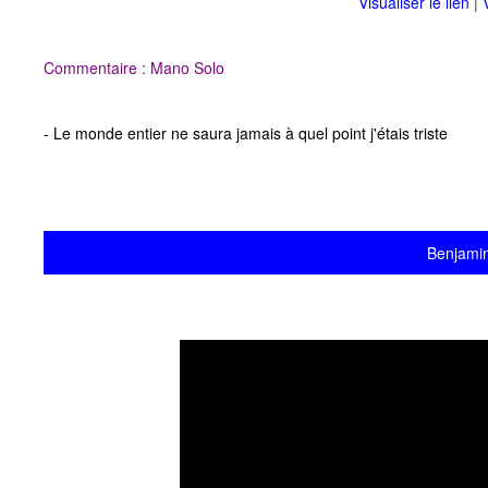
Visualiser le lien
|
Commentaire : Mano Solo
- Le monde entier ne saura jamais à quel point j'étais triste
Benjamin