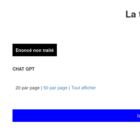
La 
Enoncé non traité
CHAT GPT
20 par page |
50 par page
|
Tout afficher
f