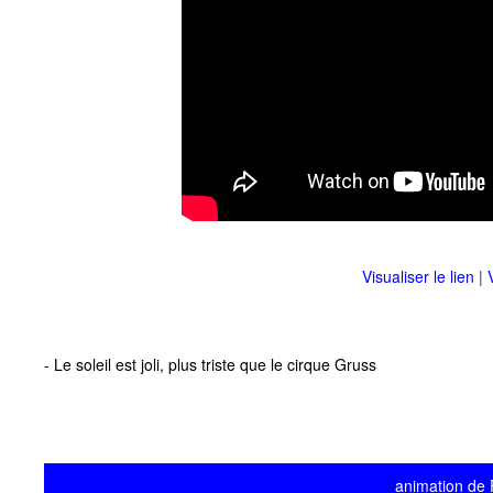
Visualiser le lien
|
- Le soleil est joli, plus triste que le cirque Gruss
animation de F