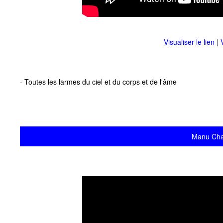
Visualiser le lien
|
- Toutes les larmes du ciel et du corps et de l'âme
Manu Chao