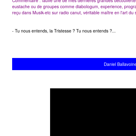
Commentaire : fauve une de mes dernières grandes découvertes 
eustache ou de groupes comme diabologum, experience, progra
reçu dans Musik-etc sur radio canut, véritable maître en l'art d
- Tu nous entends, la Tristesse ? Tu nous entends ?...
Daniel Ballavoine