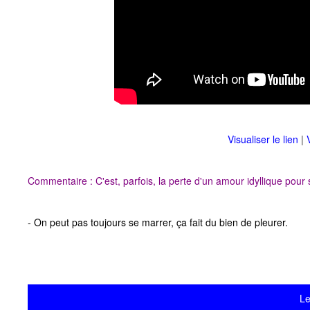
Visualiser le lien
|
Commentaire : C'est, parfois, la perte d'un amour idyllique pour s
- On peut pas toujours se marrer, ça fait du bien de pleurer.
Le