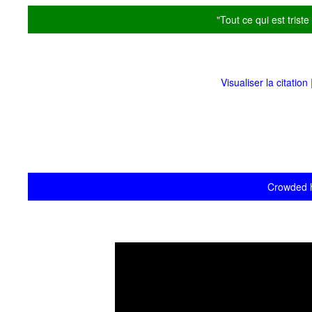
"Tout ce qui est trist
Visualiser la citation
Crowded h