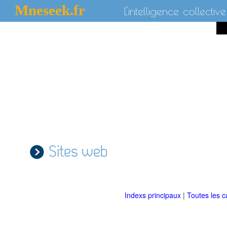
Mneseek.fr
L'intelligence collective
Sites web
Indexs principaux
|
Toutes les c