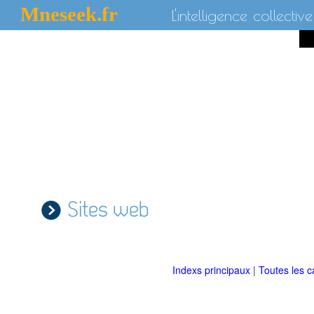
Mneseek.fr
L'intelligence collective
Sites web
Indexs principaux
|
Toutes les c