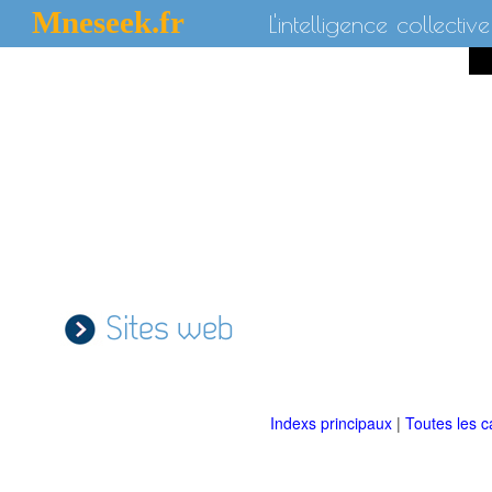
Mneseek.fr
L'intelligence collective
Sites web
Indexs principaux
|
Toutes les c