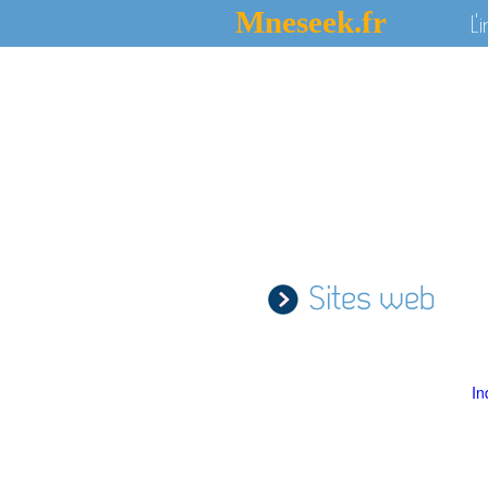
Mneseek.fr
L'
Sites web
In