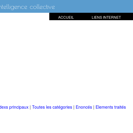
intelligence collective
ACCUEIL
LIENS INTERNET
dexs principaux
|
Toutes les catégories
|
Enoncés
|
Elements traités