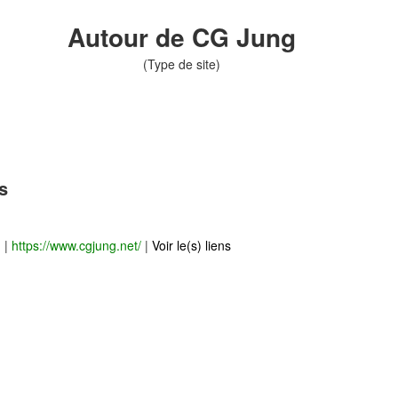
Autour de CG Jung
(Type de site)
s
)
|
https://www.cgjung.net/
|
Voir le(s) liens