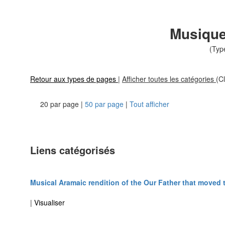
Musique
(Typ
Retour aux types de pages
|
Afficher toutes les catégories
(Cl
20 par page |
50 par page
|
Tout afficher
Liens catégorisés
Musical Aramaic rendition of the Our Father that moved 
|
Visualiser