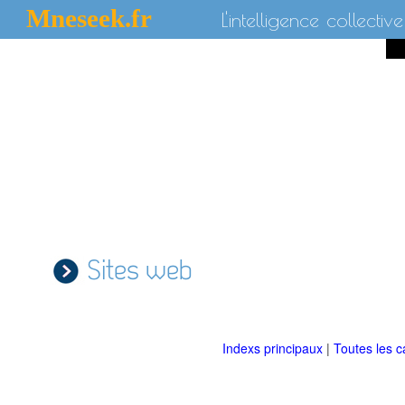
Mneseek.fr
L'intelligence collective
Sites web
Indexs principaux
|
Toutes les c