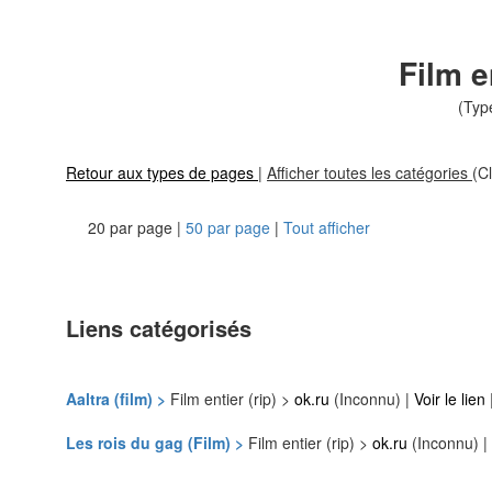
Film en
(Typ
Retour aux types de pages
|
Afficher toutes les catégories
(Cl
20 par page |
50 par page
|
Tout afficher
Liens catégorisés
Aaltra (film) >
Film entier (rip) >
ok.ru
(Inconnu) |
Voir le lien
Les rois du gag (Film) >
Film entier (rip) >
ok.ru
(Inconnu) |