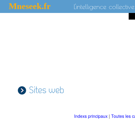
Mneseek.fr
L'intelligence collective
Sites web
Indexs principaux
|
Toutes les c