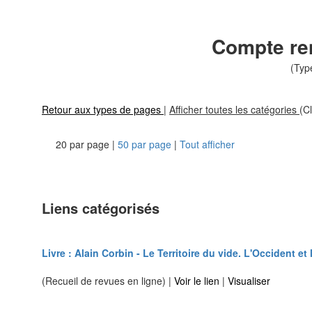
Compte ren
(Typ
Retour aux types de pages
|
Afficher toutes les catégories
(Cl
20 par page |
50 par page
|
Tout afficher
Liens catégorisés
Livre : Alain Corbin - Le Territoire du vide. L'Occident et
(Recueil de revues en ligne) |
Voir le lien
|
Visualiser