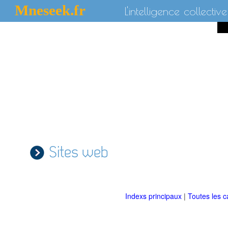
Mneseek.fr
L'intelligence collective
Sites web
Indexs principaux
|
Toutes les c