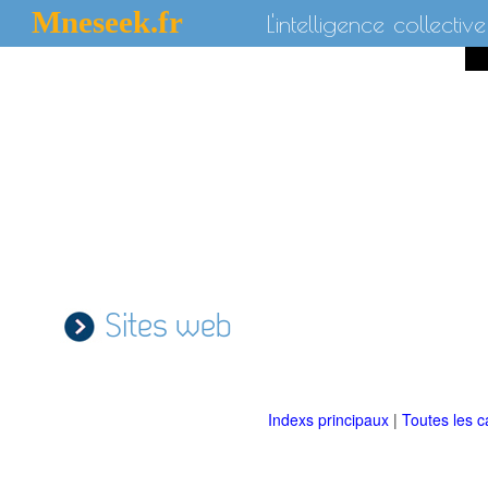
Mneseek.fr
L'intelligence collective
Sites web
Indexs principaux
|
Toutes les c