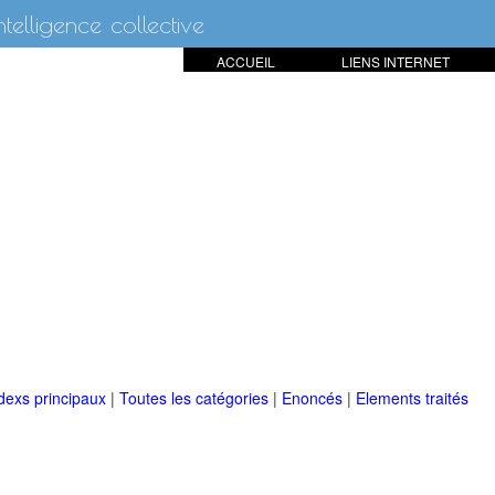
intelligence collective
ACCUEIL
LIENS INTERNET
dexs principaux
|
Toutes les catégories
|
Enoncés
|
Elements traités