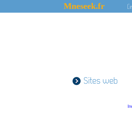
Mneseek.fr
L'
Sites web
In