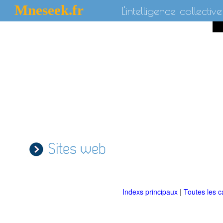
Mneseek.fr
L'intelligence collective
Sites web
Indexs principaux
|
Toutes les c