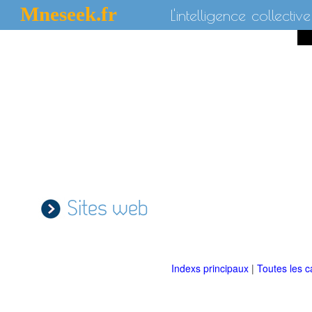
Mneseek.fr
L'intelligence collective
Sites web
Indexs principaux
|
Toutes les c