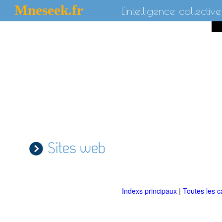
Mneseek.fr
L'intelligence collective
Sites web
Indexs principaux
|
Toutes les c