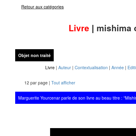
Retour aux catégories
Livre
|
mishima o
Objet non traité
Livre
|
Auteur
|
Contextualisation
|
Année
|
Edit
12 par page |
Tout afficher
Marguerite Yourcenar parle de son livre au beau titre : "Mishi