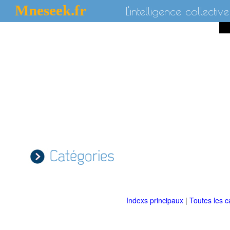
Mneseek.fr
L'intelligence collective
Catégories
Indexs principaux
|
Toutes les c