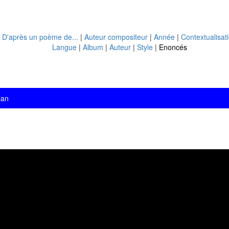
|
D'après un poème de...
|
Auteur compositeur
|
Année
|
Contextualisat
Langue
|
Album
|
Auteur
|
Style
|
Enoncés
ian