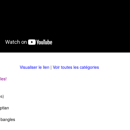
Visualiser le lien
|
Voir toutes les catégories
les!
s)
ptian
 bangles