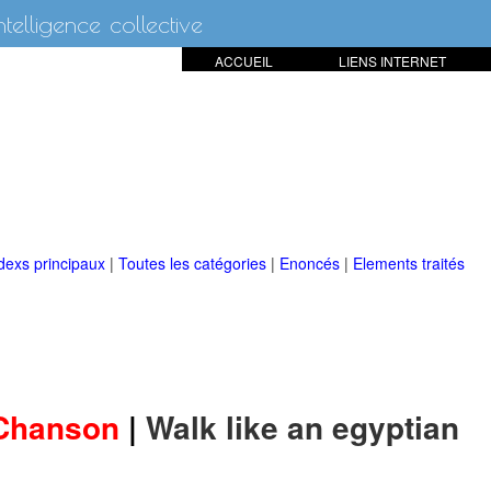
intelligence collective
ACCUEIL
LIENS INTERNET
dexs principaux
|
Toutes les catégories
|
Enoncés
|
Elements traités
Chanson
|
Walk like an egyptian