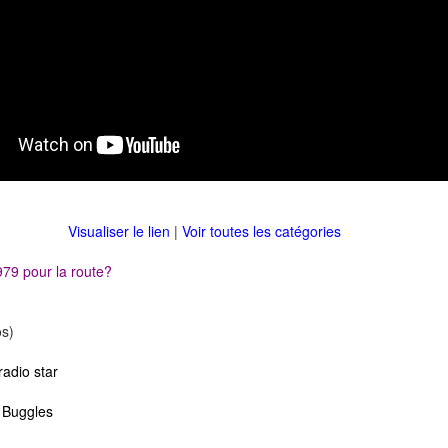
Visualiser le lien
|
Voir toutes les catégories
979 pour la route?
s)
radio star
 Buggles