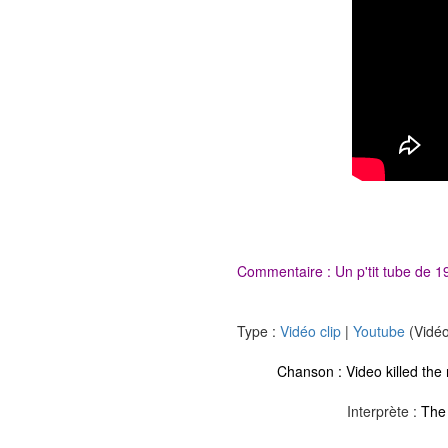
Commentaire : Un p'tit tube de 1
Type :
Vidéo clip
|
Youtube
(Vidéo
Chanson :
Video killed the 
Interprète :
The