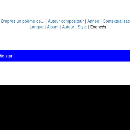
|
D'après un poème de...
|
Auteur compositeur
|
Année
|
Contextualisat
Langue
|
Album
|
Auteur
|
Style
|
Enoncés
io star