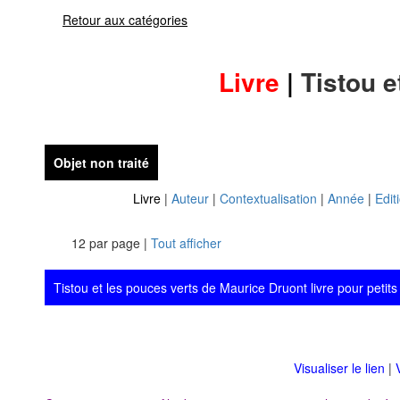
Retour aux catégories
Livre
|
Tistou e
Objet non traité
Livre
|
Auteur
|
Contextualisation
|
Année
|
Edit
12 par page |
Tout afficher
Tistou et les pouces verts de Maurice Druont livre pour petits
Visualiser le lien
|