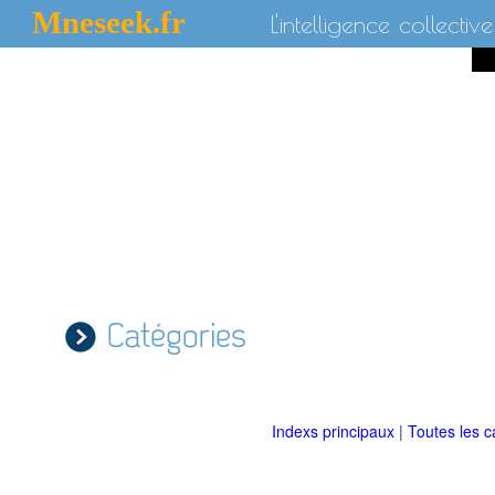
Mneseek.fr
L'intelligence collective
Catégories
Indexs principaux
|
Toutes les c