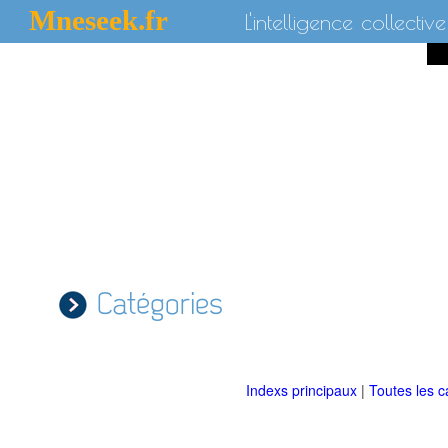
Mneseek.fr
L'intelligence collective
Catégories
Indexs principaux
|
Toutes les c