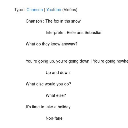
Type :
Chanson
|
Youtube
(Vidéos)
Chanson :
The fox in ths snow
Interprète :
Belle ans Sebastian
What do they know anyway?
You're going up, you're going down | You're going nowh
Up and down
What else would you do?
What else?
It's time to take a holiday
Non-faire