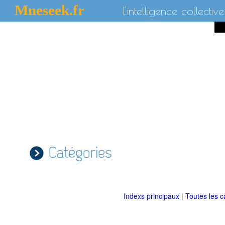
Mneseek.fr
L'intelligence collective
Catégories
Indexs principaux
|
Toutes les c