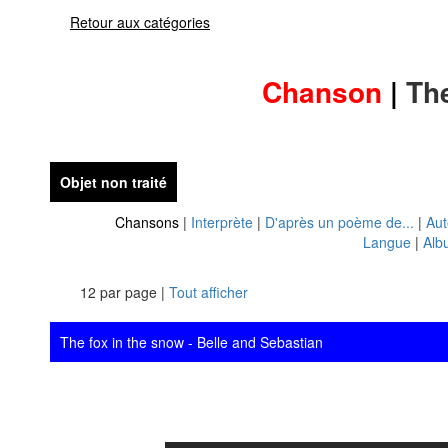
Retour aux catégories
Chanson
|
The
Objet non traité
Chansons
|
Interprète
|
D'après un poème de...
|
Aut
Langue
|
Alb
12 par page |
Tout afficher
The fox in the snow - Belle and Sebastian