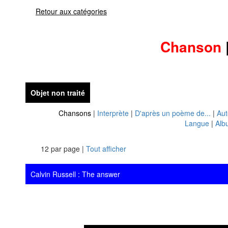
Retour aux catégories
Chanson
Objet non traité
Chansons
|
Interprète
|
D'après un poème de...
|
Aut
Langue
|
Alb
12 par page |
Tout afficher
Calvin Russell : The answer