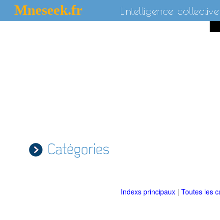
Mneseek.fr
L'intelligence collective
Catégories
Indexs principaux
|
Toutes les c