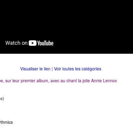
Visualiser le lien
|
Voir toutes les catégories
e, sur leur premier album, avec au chant la jolie Annie Lennox
s)
ythmics