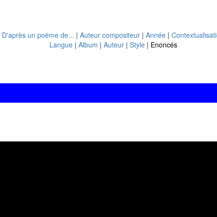
|
D'après un poème de...
|
Auteur compositeur
|
Année
|
Contextualisat
Langue
|
Album
|
Auteur
|
Style
|
Enoncés