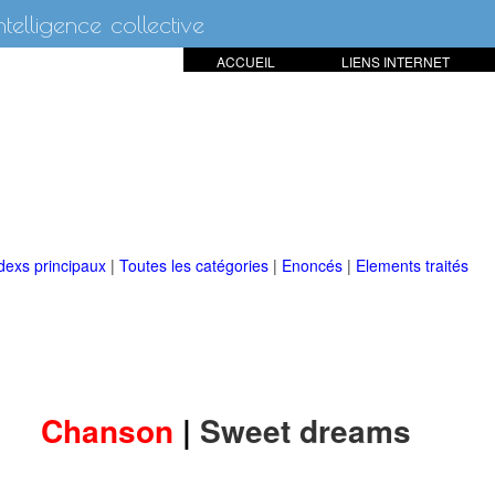
intelligence collective
ACCUEIL
LIENS INTERNET
dexs principaux
|
Toutes les catégories
|
Enoncés
|
Elements traités
Chanson
|
Sweet dreams