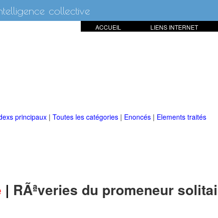
intelligence collective
ACCUEIL
LIENS INTERNET
dexs principaux
|
Toutes les catégories
|
Enoncés
|
Elements traités
e
|
RÃªveries du promeneur solitai