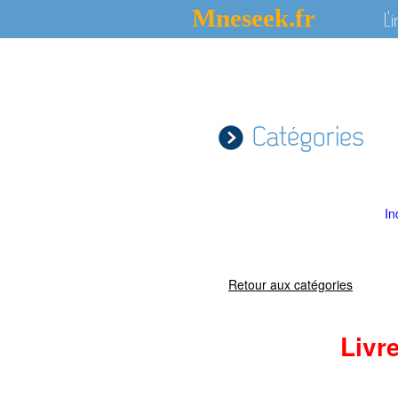
Mneseek.fr
L'
Catégories
In
Retour aux catégories
Livr