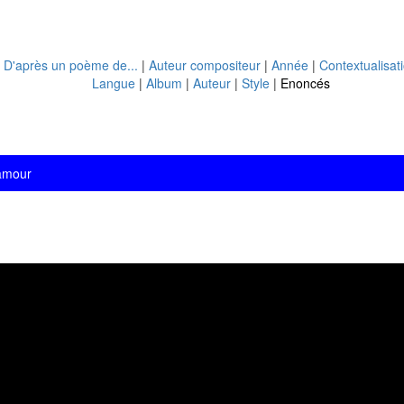
|
D'après un poème de...
|
Auteur compositeur
|
Année
|
Contextualisat
Langue
|
Album
|
Auteur
|
Style
|
Enoncés
'amour