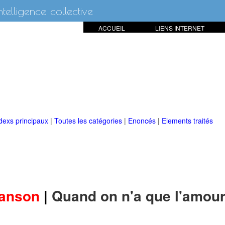
intelligence collective
ACCUEIL
LIENS INTERNET
dexs principaux
|
Toutes les catégories
|
Enoncés
|
Elements traités
anson
|
Quand on n'a que l'amou