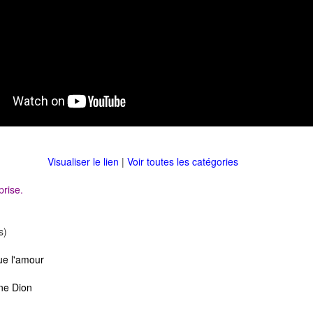
Visualiser le lien
|
Voir toutes les catégories
prise.
s)
ue l'amour
ne Dion