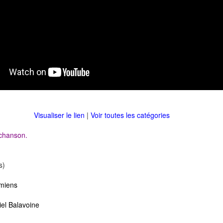
Visualiser le lien
|
Voir toutes les catégories
chanson.
s)
 miens
el Balavoine