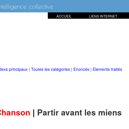
intelligence collective
ACCUEIL
LIENS INTERNET
dexs principaux
|
Toutes les catégories
|
Enoncés
|
Elements traités
Chanson
|
Partir avant les miens