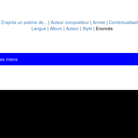
|
D'après un poème de...
|
Auteur compositeur
|
Année
|
Contextualisat
Langue
|
Album
|
Auteur
|
Style
|
Enoncés
 les miens