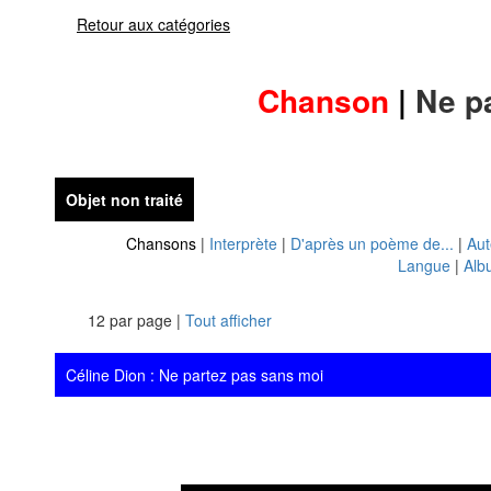
Retour aux catégories
Chanson
|
Ne p
Objet non traité
Chansons
|
Interprète
|
D'après un poème de...
|
Aut
Langue
|
Alb
12 par page |
Tout afficher
Céline Dion : Ne partez pas sans moi