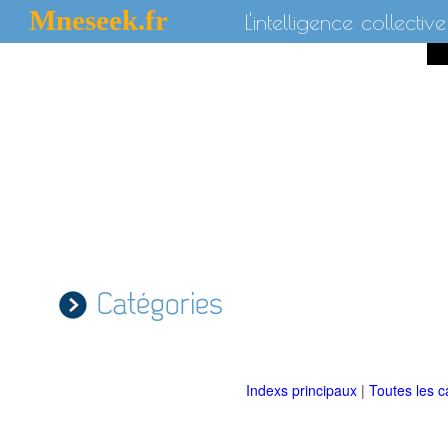
Mneseek.fr
L'intelligence collective
Catégories
Indexs principaux
|
Toutes les c