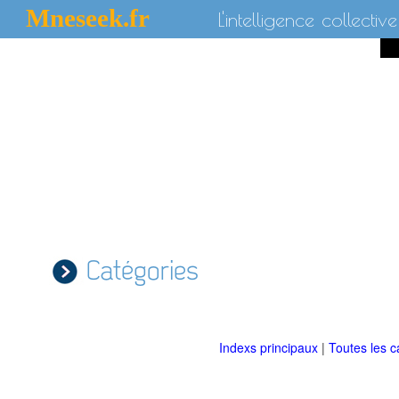
Mneseek.fr
L'intelligence collective
Catégories
Indexs principaux
|
Toutes les c