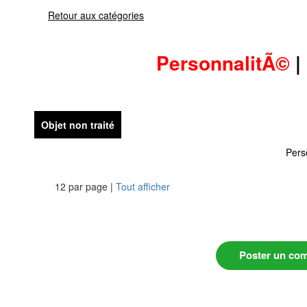
Retour aux catégories
PersonnalitÃ©
|
Objet non traité
Pers
12 par page |
Tout afficher
Poster un co