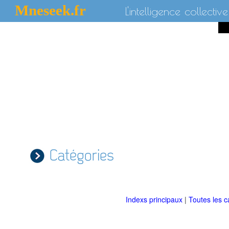
Mneseek.fr
L'intelligence collective
Catégories
Indexs principaux
|
Toutes les c