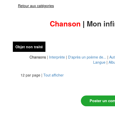
Retour aux catégories
Chanson
|
Mon infi
Objet non traité
Chansons
|
Interprète
|
D'après un poème de...
|
Aut
Langue
|
Alb
12 par page |
Tout afficher
Poster un co