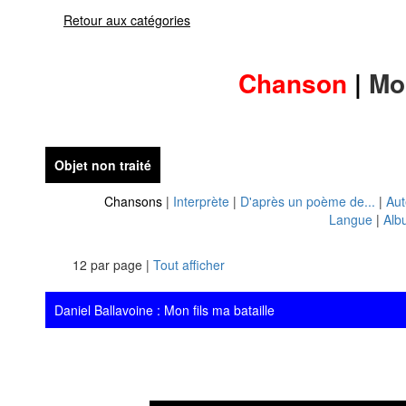
Retour aux catégories
Chanson
|
Mon
Objet non traité
Chansons
|
Interprète
|
D'après un poème de...
|
Aut
Langue
|
Alb
12 par page |
Tout afficher
Daniel Ballavoine : Mon fils ma bataille