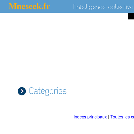
Mneseek.fr
L'intelligence collective
Catégories
Indexs principaux
|
Toutes les c