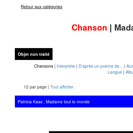
Retour aux catégories
Chanson
|
Mada
Objet non traité
Chansons
|
Interprète
|
D'après un poème de...
|
Aut
Langue
|
Alb
12 par page |
Tout afficher
Patricia Kaas : Madame tout le monde