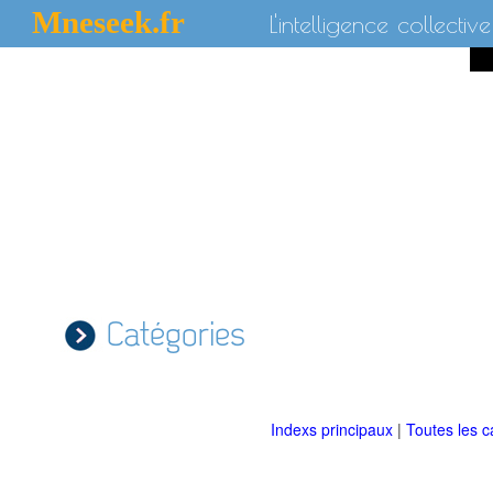
Mneseek.fr
L'intelligence collective
Catégories
Indexs principaux
|
Toutes les c