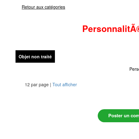
Retour aux catégories
PersonnalitÃ
Objet non traité
Pers
12 par page |
Tout afficher
Poster un co