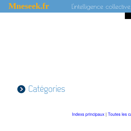
Mneseek.fr
L'intelligence collective
Catégories
Indexs principaux
|
Toutes les c