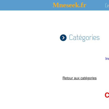
Mneseek.fr
L'
Catégories
In
Retour aux catégories
C