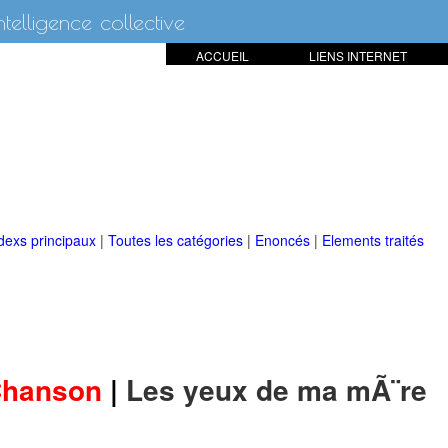
intelligence collective
ACCUEIL
LIENS INTERNET
dexs principaux
|
Toutes les catégories
|
Enoncés
|
Elements traités
hanson
|
Les yeux de ma mÃ¨re