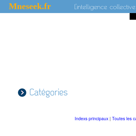
Mneseek.fr
L'intelligence collective
Catégories
Indexs principaux
|
Toutes les c