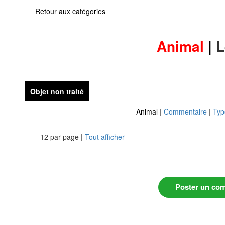
Retour aux catégories
Animal
|
L
Objet non traité
Animal
|
Commentaire
|
Typ
12 par page |
Tout afficher
Poster un co