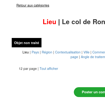
Retour aux catégories
Lieu
|
Le col de Ro
Objet non traité
Lieu
|
Pays
|
Région
|
Contextualisation
|
Ville
|
Commen
page
|
Angle de traite
12 par page |
Tout afficher
Poster un co