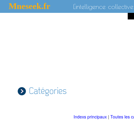
Mneseek.fr
L'intelligence collective
Catégories
Indexs principaux
|
Toutes les c