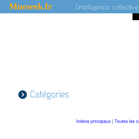
Mneseek.fr
L'intelligence collective
Catégories
Indexs principaux
|
Toutes les c