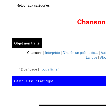
Retour aux catégories
Chanson
Objet non traité
Chansons
|
Interprète
|
D'après un poème de...
|
Aut
Langue
|
Alb
12 par page |
Tout afficher
Calvin Russell : Last night