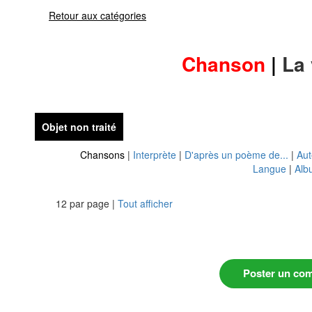
Retour aux catégories
Chanson
|
La
Objet non traité
Chansons
|
Interprète
|
D'après un poème de...
|
Aut
Langue
|
Alb
12 par page |
Tout afficher
Poster un co