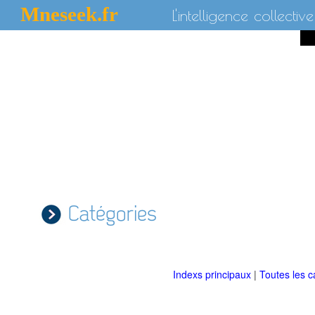
Mneseek.fr
L'intelligence collective
Catégories
Indexs principaux
|
Toutes les c