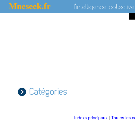
Mneseek.fr
L'intelligence collective
Catégories
Indexs principaux
|
Toutes les c