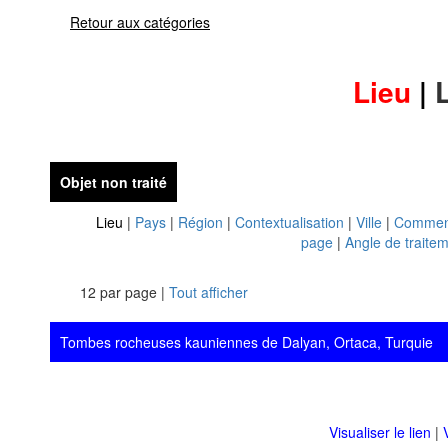
Retour aux catégories
Lieu
|
Objet non traité
Lieu
|
Pays
|
Région
|
Contextualisation
|
Ville
|
Commen
page
|
Angle de traite
12 par page |
Tout afficher
Tombes rocheuses kauniennes de Dalyan, Ortaca, Turquie
Visualiser le lien
|