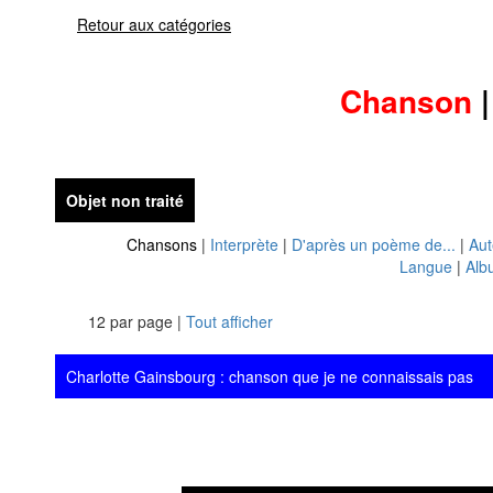
Retour aux catégories
Chanson
Objet non traité
Chansons
|
Interprète
|
D'après un poème de...
|
Aut
Langue
|
Alb
12 par page |
Tout afficher
Charlotte Gainsbourg : chanson que je ne connaissais pas