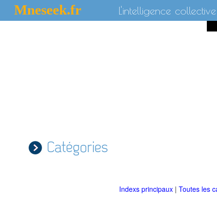
Mneseek.fr
L'intelligence collective
Catégories
Indexs principaux
|
Toutes les c