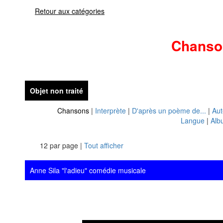
Retour aux catégories
Chanso
Objet non traité
Chansons
|
Interprète
|
D'après un poème de...
|
Aut
Langue
|
Alb
12 par page |
Tout afficher
Anne Sila "l'adieu" comédie musicale