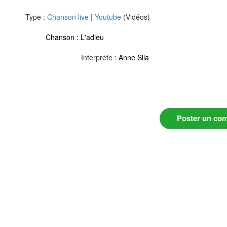
Type :
Chanson live
|
Youtube
(Vidéos)
Chanson :
L'adieu
Interprète :
Anne Sila
Poster un co