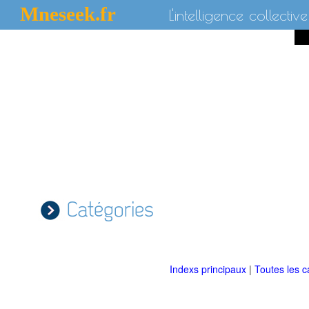
Mneseek.fr
L'intelligence collective
Catégories
Indexs principaux
|
Toutes les c