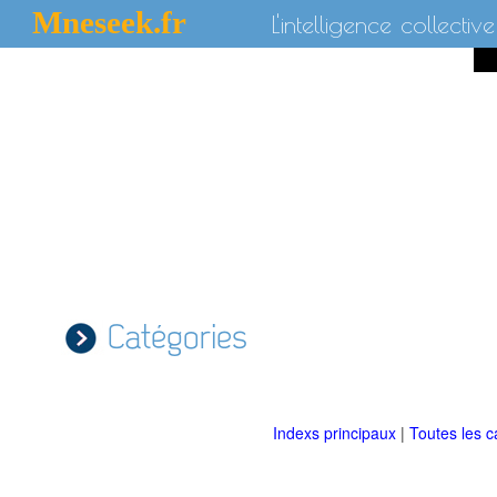
Mneseek.fr
L'intelligence collective
Catégories
Indexs principaux
|
Toutes les c