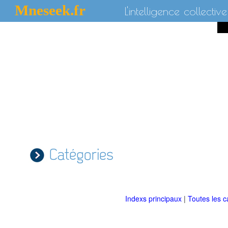
Mneseek.fr
L'intelligence collective
Catégories
Indexs principaux
|
Toutes les c