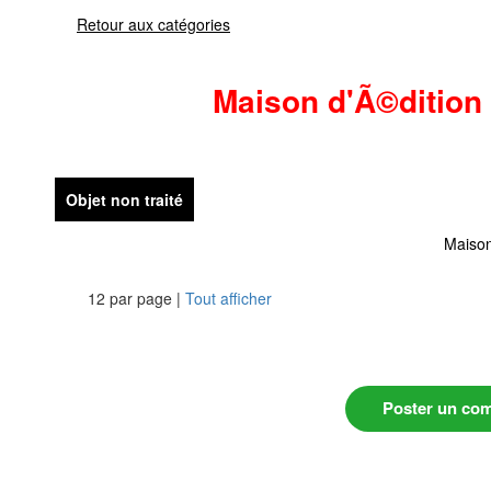
Retour aux catégories
Maison d'Ã©dition
Objet non traité
Maison
12 par page |
Tout afficher
Poster un co