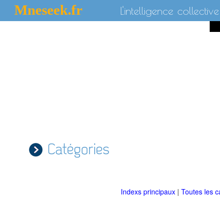
Mneseek.fr
L'intelligence collective
Catégories
Indexs principaux
|
Toutes les c