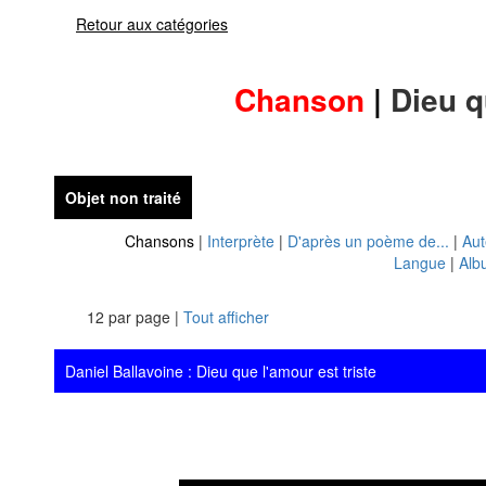
Retour aux catégories
Chanson
|
Dieu q
Objet non traité
Chansons
|
Interprète
|
D'après un poème de...
|
Aut
Langue
|
Alb
12 par page |
Tout afficher
Daniel Ballavoine : Dieu que l'amour est triste