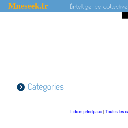
Mneseek.fr
L'intelligence collective
Catégories
Indexs principaux
|
Toutes les c