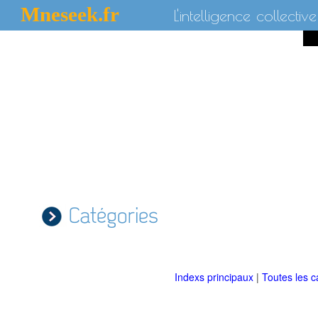
Mneseek.fr
L'intelligence collective
Catégories
Indexs principaux
|
Toutes les c