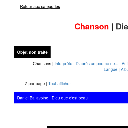
Retour aux catégories
Chanson
|
Die
Objet non traité
Chansons
|
Interprète
|
D'après un poème de...
|
Aut
Langue
|
Alb
12 par page |
Tout afficher
Daniel Ballavoine : Dieu que c'est beau