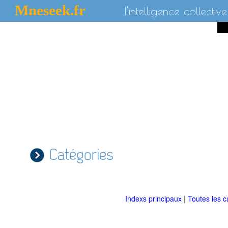
Mneseek.fr
L'intelligence collective
Catégories
Indexs principaux
|
Toutes les c