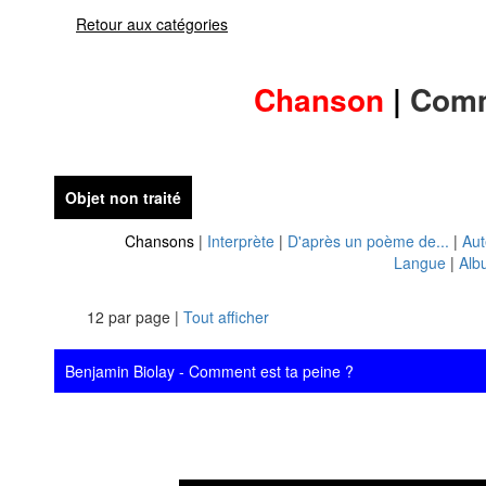
Retour aux catégories
Chanson
|
Comm
Objet non traité
Chansons
|
Interprète
|
D'après un poème de...
|
Aut
Langue
|
Alb
12 par page |
Tout afficher
Benjamin Biolay - Comment est ta peine ?