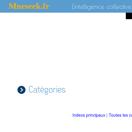
Mneseek.fr
L'intelligence collective
Catégories
Indexs principaux
|
Toutes les c