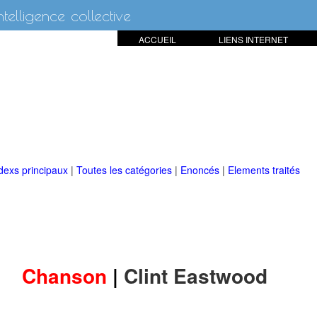
intelligence collective
ACCUEIL
LIENS INTERNET
dexs principaux
|
Toutes les catégories
|
Enoncés
|
Elements traités
Chanson
|
Clint Eastwood