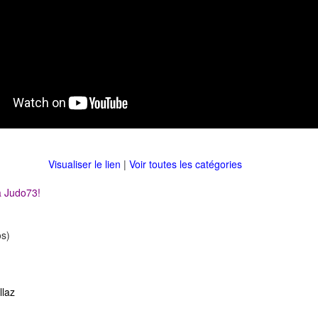
Visualiser le lien
|
Voir toutes les catégories
à Judo73!
s)
llaz