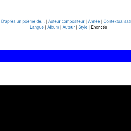
|
D'après un poème de...
|
Auteur compositeur
|
Année
|
Contextualisat
Langue
|
Album
|
Auteur
|
Style
|
Enoncés